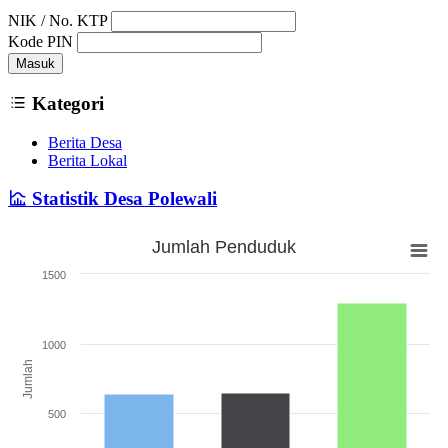
NIK / No. KTP
Kode PIN
Masuk
Kategori
Berita Desa
Berita Lokal
Statistik Desa Polewali
Jumlah Penduduk
Jumlah Penduduk
1500
Bar chart with 3 bars.
The chart has 1 X axis displaying categories.
The chart has 1 Y axis displaying Jumlah. Range: 0 to 1500.
1000
Jumlah
500