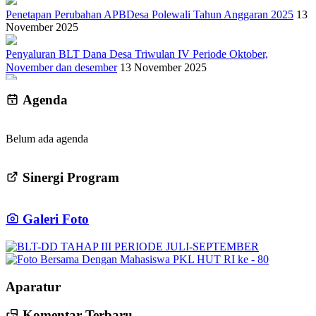
Penetapan Perubahan APBDesa Polewali Tahun Anggaran 2025
13
November 2025
Penyaluran BLT Dana Desa Triwulan IV Periode Oktober,
November dan desember
13 November 2025
Musrenbang Desa RKPD 2027 dan Penetapan RKPDes 2026
01
Agenda
Oktober 2025
Babinsa Koramil 14 Libureng Bersama Warga Gotong Royong
Belum ada agenda
Bersihkan Jalan dan Saluran Air di Desa Polewali
22 April 2025
Musrenbang Desa RKPD 2027 dan Penetapan RKPDes 2026
01
Sinergi Program
Oktober 2025
PEMERINTAH DESA POLEWALI KEC.LIBURENG GELAR
Galeri Foto
FOTO BERSAMA PKL DAN PERANGKAT DESA DALAM
RANGKA HUT RI KE-80
01 September 2025
Penyaluran Bantuan Langsung Tunai ( BLT - DD ) Tahap III
Periode Juli-September
11 September 2025
Aparatur
Penyaluran BLT Dana Desa Triwulan IV Periode Oktober,
Komentar Terbaru