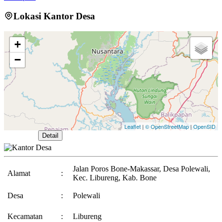
Babinsa Koramil 14 Libureng Bersama Warga Gotong Royong
Lokasi Kantor Desa
Bersihkan Jalan dan Saluran Air di Desa Polewali
22 April 2025
Monitoring dan Evaluasi Realisasi APBDesa semester Kedua Tahun
+
2025
30 Januari 2026
−
Leaflet
|
© OpenStreetMap
|
OpenSID
Buka Peta
Detail
Jalan Poros Bone-Makassar, Desa Polewali,
Alamat
:
Kec. Libureng, Kab. Bone
Desa
:
Polewali
Kecamatan
:
Libureng