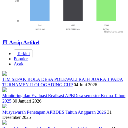
500
0
644
656
1300
LAKI-LAKI
PEREMPUAN
TOTAL
Highcharts.com
End of interactive chart.
Arsip Artikel
Terkini
Populer
Acak
TIM SEPAK BOLA DESA POLEWALI RAIH JUARA 1 PADA
TURNAMEN ILOLOGADING CUP
04 Juni 2026
Monitoring dan Evaluasi Realisasi APBDesa semester Kedua Tahun
2025
30 Januari 2026
Musyawarah Penetapan APBDES Tahun Anggaran 2026
31
Desember 2025