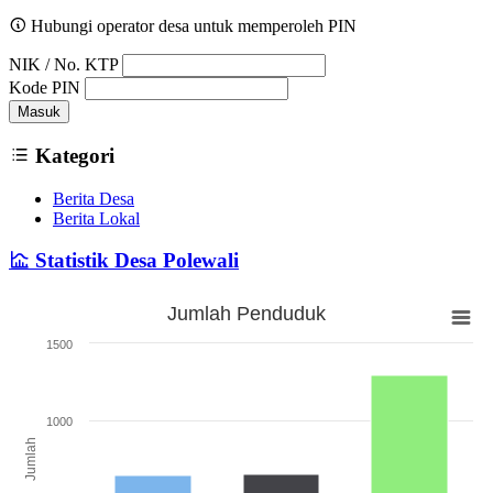
Hubungi operator desa untuk memperoleh PIN
NIK / No. KTP
Kode PIN
Masuk
Kategori
Berita Desa
Berita Lokal
Statistik Desa Polewali
Jumlah Penduduk
Jumlah Penduduk
1500
Bar chart with 3 bars.
The chart has 1 X axis displaying categories.
The chart has 1 Y axis displaying Jumlah. Range: 0 to 1500.
1000
Jumlah