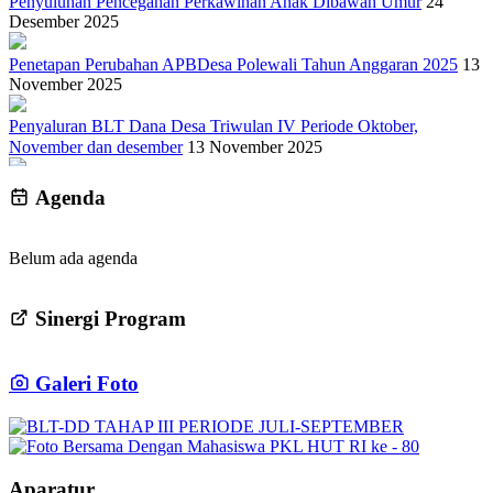
Penyuluhan Pencegahan Perkawinan Anak Dibawah Umur
24
Desember 2025
Penetapan Perubahan APBDesa Polewali Tahun Anggaran 2025
13
November 2025
Penyaluran BLT Dana Desa Triwulan IV Periode Oktober,
November dan desember
13 November 2025
Musrenbang Desa RKPD 2027 dan Penetapan RKPDes 2026
01
Agenda
Oktober 2025
Babinsa Koramil 14 Libureng Bersama Warga Gotong Royong
Belum ada agenda
Bersihkan Jalan dan Saluran Air di Desa Polewali
22 April 2025
Musrenbang Desa RKPD 2027 dan Penetapan RKPDes 2026
01
Sinergi Program
Oktober 2025
PEMERINTAH DESA POLEWALI KEC.LIBURENG GELAR
Galeri Foto
FOTO BERSAMA PKL DAN PERANGKAT DESA DALAM
RANGKA HUT RI KE-80
01 September 2025
Penyaluran Bantuan Langsung Tunai ( BLT - DD ) Tahap III
Periode Juli-September
11 September 2025
Aparatur