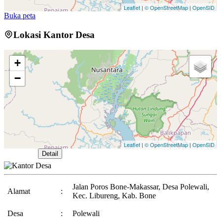
Desember 2025
Leaflet
|
© OpenStreetMap
|
OpenSID
Buka peta
TIM SEPAK BOLA DESA POLEWALI RAIH JUARA 1 PADA
Lokasi Kantor Desa
TURNAMEN ILOLOGADING CUP
04 Juni 2026
Penyaluran Bantuan Langsung Tunai ( BLT - DD ) Tahap III
+
Periode Juli-September
11 September 2025
−
Leaflet
|
© OpenStreetMap
|
OpenSID
Buka Peta
Detail
Jalan Poros Bone-Makassar, Desa Polewali,
Alamat
:
Kec. Libureng, Kab. Bone
Desa
:
Polewali